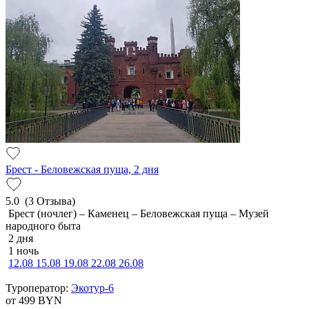
Брест - Беловежская пуща, 2 дня
5.0
(3 Отзыва)
Брест (ночлег) – Каменец – Беловежская пуща – Музей
народного быта
2 дня
1 ночь
12.08
15.08
19.08
22.08
26.08
Туроператор:
Экотур-6
от 499
BYN