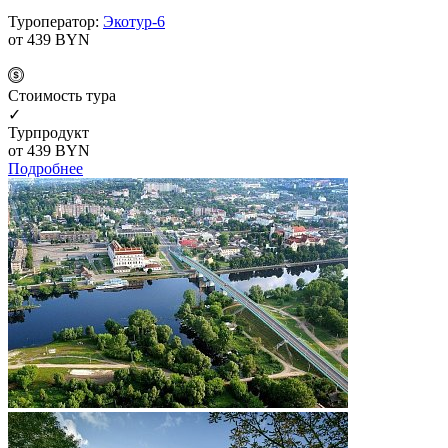
Туроператор:
Экотур-6
от 439
BYN
Cтоимость тура
✓
Турпродукт
от 439
BYN
Подробнее