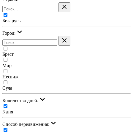
Беларусь
Город:
Брест
Мир
Несвиж
Сула
Количество дней:
3 дня
Cпособ передвижения: