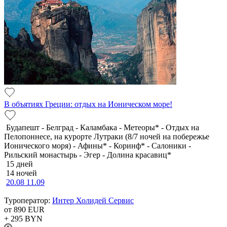
В объятиях Греции: отдых на Ионическом море!
Будапешт - Белград - Каламбака - Метеоры* - Отдых на
Пелопоннесе, на курорте Лутраки (8/7 ночей на побережье
Ионического моря) - Афины* - Коринф* - Салоники -
Рильский монастырь - Эгер - Долина красавиц*
15 дней
14 ночей
20.08
11.09
Туроператор:
Интер Холидей Сервис
от 890
EUR
+ 295
BYN