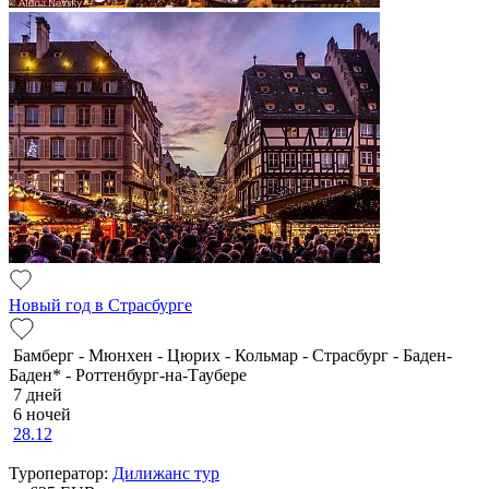
Новый год в Страсбурге
Бамберг - Мюнхен - Цюрих - Кольмар - Страсбург - Баден-
Баден* - Роттенбург-на-Таубере
7 дней
6 ночей
28.12
Туроператор:
Дилижанс тур