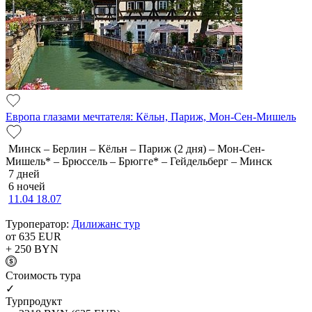
Европа глазами мечтателя: Кёльн, Париж, Мон-Сен-Мишель
Минск – Берлин – Кёльн – Париж (2 дня) – Мон-Сен-
Мишель* – Брюссель – Брюгге* – Гейдельберг – Минск
7 дней
6 ночей
11.04
18.07
Туроператор:
Дилижанс тур
от 635
EUR
+ 250
BYN
Cтоимость тура
✓
Турпродукт