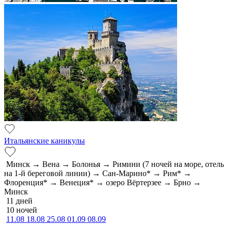
Итальянские каникулы
Минск → Вена → Болонья → Римини (7 ночей на море, отель
на 1-й береговой линии) → Сан-Марино* → Рим* →
Флоренция* → Венеция* → озеро Вёртерзее → Брно →
Минск
11 дней
10 ночей
11.08
18.08
25.08
01.09
08.09