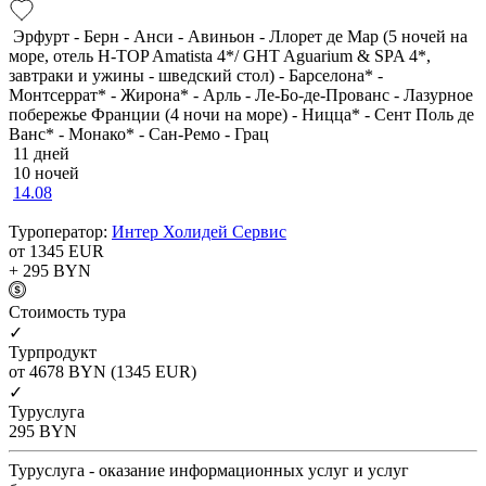
Эрфурт - Берн - Анси - Авиньон - Ллорет де Мар (5 ночей на
море, отель H-TOP Amatista 4*/ GHT Aguarium & SPA 4*,
завтраки и ужины - шведский стол) - Барселона* -
Монтсеррат* - Жирона* - Арль - Ле-Бо-де-Прованс - Лазурное
побережье Франции (4 ночи на море) - Ницца* - Сент Поль де
Ванс* - Монако* - Сан-Ремо - Грац
11 дней
10 ночей
14.08
Туроператор:
Интер Холидей Сервис
от 1345
EUR
+ 295
BYN
Cтоимость тура
✓
Турпродукт
от 4678
BYN
(1345 EUR)
✓
Туруслуга
295
BYN
Туруслуга - оказание информационных услуг и услуг