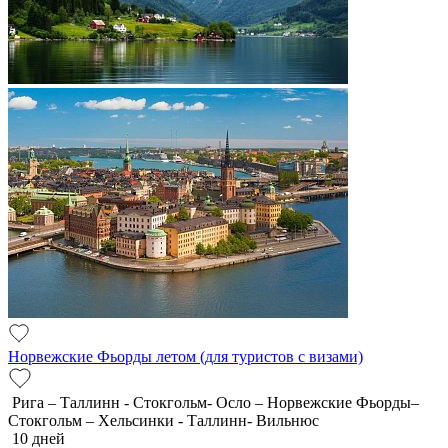
Норвежские Фьорды летом (для туристов с визами)
Рига – Таллинн - Стокгольм- Осло – Норвежские Фьорды–
Стокгольм – Хельсинки - Таллинн- Вильнюс
10 дней