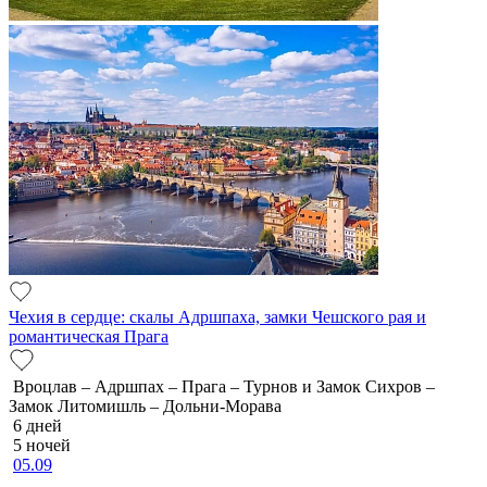
Чехия в сердце: скалы Адршпаха, замки Чешского рая и
романтическая Прага
Вроцлав – Адршпах – Прага – Турнов и Замок Сихров –
Замок Литомишль – Дольни-Морава
6 дней
5 ночей
05.09