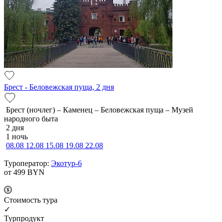
Брест - Беловежская пуща, 2 дня
Брест (ночлег) – Каменец – Беловежская пуща – Музей
народного быта
2 дня
1 ночь
08.08
12.08
15.08
19.08
22.08
Туроператор:
Экотур-6
от 499
BYN
Cтоимость тура
✓
Турпродукт