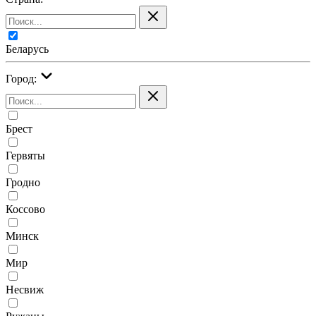
Беларусь
Город:
Брест
Гервяты
Гродно
Коссово
Минск
Мир
Несвиж