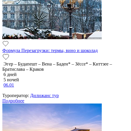
Формула Перезагрузки: термы, вино и шоколад
Эгер – Будапешт – Вена – Баден* – Зёссе* – Киттзее –
Братислава – Краков
6 дней
5 ночей
06.01
Туроператор:
Дилижанс тур
Подробнее