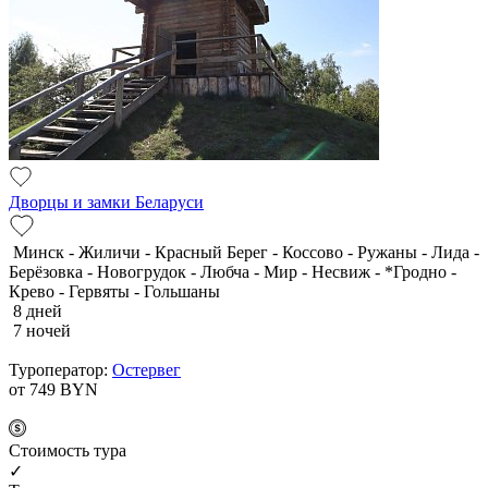
Дворцы и замки Беларуси
Минск - Жиличи - Красный Берег - Коссово - Ружаны - Лида -
Берёзовка - Новогрудок - Любча - Мир - Несвиж - *Гродно -
Крево - Гервяты - Гольшаны
8 дней
7 ночей
Туроператор:
Остервег
от 749
BYN
Cтоимость тура
✓