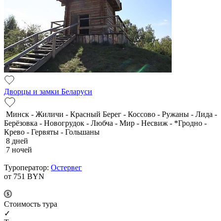
Дворцы и замки Беларуси
Минск - Жиличи - Красный Берег - Коссово - Ружаны - Лида -
Берёзовка - Новогрудок - Любча - Мир - Несвиж - *Гродно -
Крево - Гервяты - Гольшаны
8 дней
7 ночей
Туроператор:
Остервег
от 751
BYN
Cтоимость тура
✓