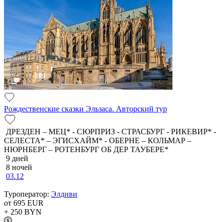
Рождественские сказки Эльзаса. Авторский тур
ДРЕЗДЕН – МЕЦ* - СЮРПРИЗ - СТРАСБУРГ - РИКЕВИР* -
СЕЛЕСТА* – ЭГИСХАЙМ* - ОБЕРНЕ – КОЛЬМАР –
НЮРНБЕРГ – РОТЕНБУРГ ОБ ДЕР ТАУБЕРЕ*
9 дней
8 ночей
03.12
Туроператор:
Элдиви
от 695
EUR
+ 250
BYN