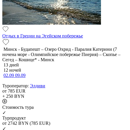
Отдых в Греции на Эгейском побережье
Минск - Будапешт – Озеро Охрид - Паралия Катерини (7
ночена море - Олимпийское побережье Пиерия) – Скопье –
Сегед – Кошице* - Минск
13 дней
12 ночей
02.09
09.09
Туроператор:
Элдиви
от 785
EUR
+ 250
BYN
Cтоимость тура
✓
Турпродукт
от 2742
BYN
(785 EUR)
✓