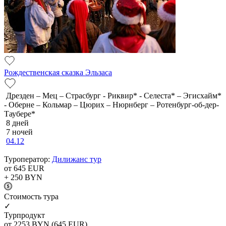
Рождественская сказка Эльзаса
Дрезден – Мец – Страсбург - Риквир* - Селеста* – Эгисхайм*
- Оберне – Кольмар – Цюрих – Нюрнберг – Ротенбург-об-дер-
Таубере*
8 дней
7 ночей
04.12
Туроператор:
Дилижанс тур
от 645
EUR
+ 250
BYN
Cтоимость тура
✓
Турпродукт
от 2253
BYN
(645 EUR)