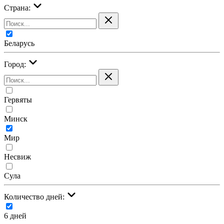
Страна:
Беларусь
Город:
Гервяты
Минск
Мир
Несвиж
Сула
Количество дней:
6 дней