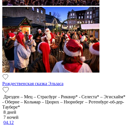
Рождественская сказка Эльзаса
Дрезден – Мец – Страсбург - Риквир* - Селеста* – Эгисхайм*
- Оберне – Кольмар – Цюрих – Нюрнберг – Ротенбург-об-дер-
Таубере*
8 дней
7 ночей
04.12