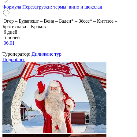
Формула Перезагрузки: термы, вино и шоколад
Эгер – Будапешт – Вена – Баден* – Зёссе* – Киттзее –
Братислава – Краков
6 дней
5 ночей
06.01
Туроператор:
Дилижанс тур
Подробнее