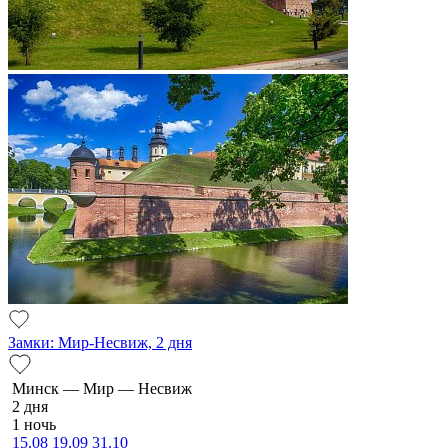
Замки: Мир-Несвиж, 2 дня
Минск — Мир — Несвиж
2 дня
1 ночь
15.08
19.09
31.10