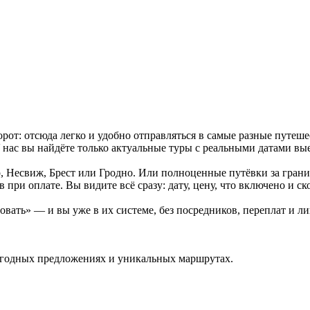
от: отсюда легко и удобно отправляться в самые разные путеше
У нас вы найдёте только актуальные туры с реальными датами вы
Несвиж, Брест или Гродно. Или полноценные путёвки за границу
ри оплате. Вы видите всё сразу: дату, цену, что включено и ско
ать» — и вы уже в их системе, без посредников, переплат и л
ыгодных предложениях и уникальных маршрутах.