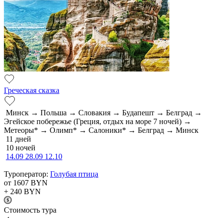
Греческая сказка
Минск → Польша → Словакия → Будапешт → Белград →
Эгейское побережье (Греция, отдых на море 7 ночей) →
Метеоры* → Олимп* → Салоники* → Белград → Минск
11 дней
10 ночей
14.09
28.09
12.10
Туроператор:
Голубая птица
от 1607
BYN
+ 240
BYN
Cтоимость тура