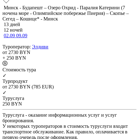
Минск - Будапешт – Озеро Охрид - Паралия Катерини (7
ночена море - Олимпийское побережье Пиерия) – Скопье –
Сегед – Кошице* - Минск
13 дней
12 ночей
02.09
09.09
Туроператор:
Элдиви
от 2730
BYN
+ 250
BYN
Cтоимость тура
✓
Турпродукт
от 2730
BYN
(785 EUR)
✓
Туруслуга
250
BYN
Туруслуга - оказание информационных услуг и услуг
бронирования.
У некоторых туроператоров в стоимость туруслуги входит
транспортное обслуживание. Как правило, оплачивается в
первую очередь после оформления.