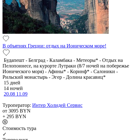
В объятиях Греции: отдых на Ионическом море!
Будапешт - Белград - Каламбака - Метеоры* - Отдых на
Пелопоннесе, на курорте Лутраки (8/7 ночей на побережье
Ионического моря) - Афины* - Коринф* - Салоники -
Рильский монастырь - Эгер - Долина красавиц*
15 дней
14 ночей
20.08
11.09
Туроператор:
Интер Холидей Сервис
от 3095
BYN
+ 295
BYN
Cтоимость тура
✓
Турпродукт