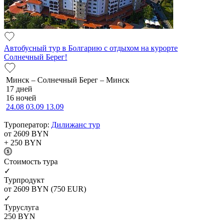
Автобусный тур в Болгарию с отдыхом на курорте
Солнечный Берег!
Минск – Солнечный Берег – Минск
17 дней
16 ночей
24.08
03.09
13.09
Туроператор:
Дилижанс тур
от 2609
BYN
+ 250
BYN
Cтоимость тура
✓
Турпродукт
от 2609
BYN
(750 EUR)
✓
Туруслуга
250
BYN