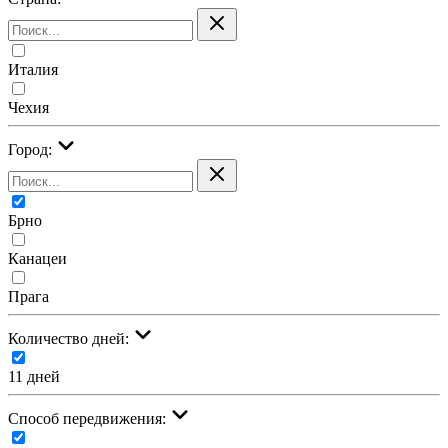
Италия
Чехия
Город:
Брно
Канацеи
Прага
Количество дней:
11 дней
Cпособ передвижения: