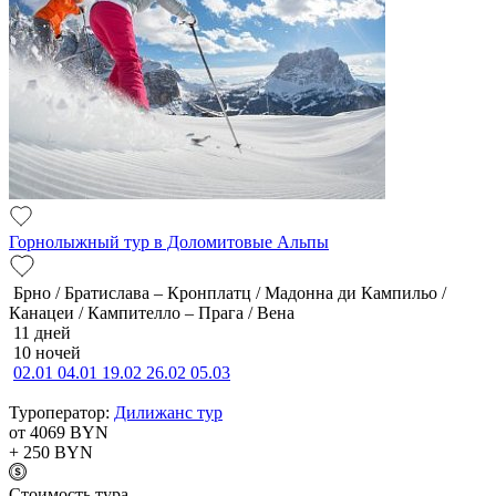
Горнолыжный тур в Доломитовые Альпы
Брно / Братислава – Кронплатц / Мадонна ди Кампильо /
Канацеи / Кампителло – Прага / Вена
11 дней
10 ночей
02.01
04.01
19.02
26.02
05.03
Туроператор:
Дилижанс тур
от 4069
BYN
+ 250
BYN
Cтоимость тура