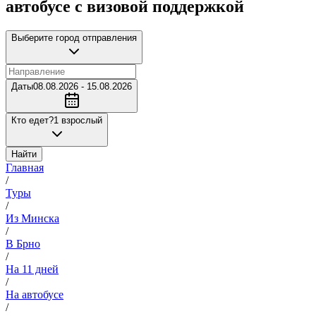
автобусе с визовой поддержкой
Выберите город отправления
Даты
08.08.2026 - 15.08.2026
Кто едет?
1 взрослый
Найти
Главная
/
Туры
/
Из Минска
/
В Брно
/
На 11 дней
/
На автобусе
/