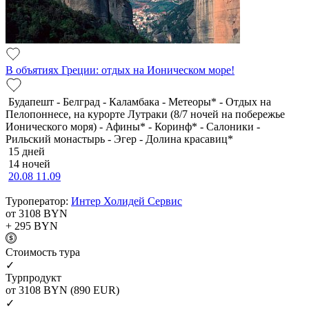
В объятиях Греции: отдых на Ионическом море!
Будапешт - Белград - Каламбака - Метеоры* - Отдых на
Пелопоннесе, на курорте Лутраки (8/7 ночей на побережье
Ионического моря) - Афины* - Коринф* - Салоники -
Рильский монастырь - Эгер - Долина красавиц*
15 дней
14 ночей
20.08
11.09
Туроператор:
Интер Холидей Сервис
от 3108
BYN
+ 295
BYN
Cтоимость тура
✓
Турпродукт
от 3108
BYN
(890 EUR)
✓