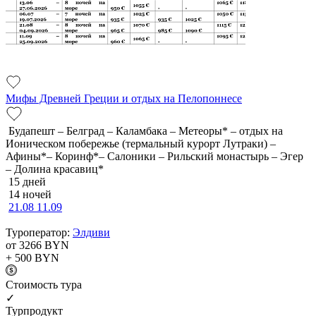
Мифы Древней Греции и отдых на Пелопоннесе
Будапешт – Белград – Каламбака – Метеоры* – отдых на
Ионическом побережье (термальный курорт Лутраки) –
Афины*– Коринф*– Салоники – Рильский монастырь – Эгер
– Долина красавиц*
15 дней
14 ночей
21.08
11.09
Туроператор:
Элдиви
от 3266
BYN
+ 500
BYN
Cтоимость тура
✓
Турпродукт