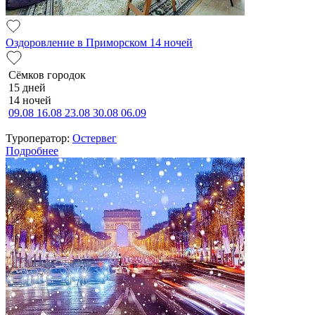
Оздоровление в Приморском 14 ночей
Сёмков городок
15 дней
14 ночей
09.08
16.08
23.08
30.08
06.09
Туроператор:
Остервег
Подробнее