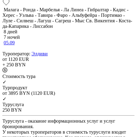
Малага - Ронда - Марбелья - Ла Линеа - Гибралтар - Кадис -
Херес - Уэльва - Тавира - Фаро - Альбуфейра - Портимао -
Луле - Силвеш - Лагуш - Сагреш - Мыс Св. Викентия - Коста-
да-Капарика - Лиссабон
8 дней
7 ночей
05.09
Туроператор:
Элдиви
от 1120
EUR
+ 250
BYN
Cтоимость тура
✓
Турпродукт
от 3895
BYN
(1120 EUR)
✓
Туруслуга
250
BYN
Туруслуга - оказание информационных услуг и услуг
бронирования.
У некоторых туроператоров в стоимость туруслуги входит