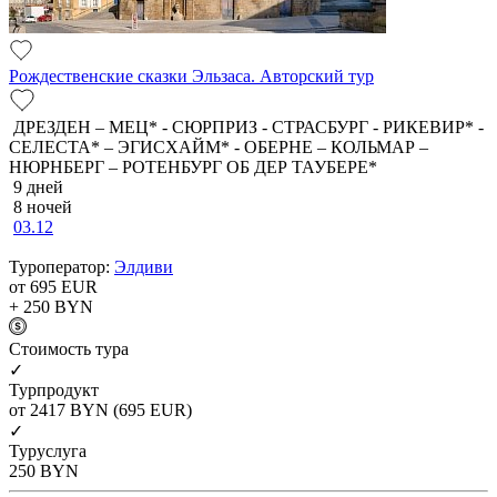
Рождественские сказки Эльзаса. Авторский тур
ДРЕЗДЕН – МЕЦ* - СЮРПРИЗ - СТРАСБУРГ - РИКЕВИР* -
СЕЛЕСТА* – ЭГИСХАЙМ* - ОБЕРНЕ – КОЛЬМАР –
НЮРНБЕРГ – РОТЕНБУРГ ОБ ДЕР ТАУБЕРЕ*
9 дней
8 ночей
03.12
Туроператор:
Элдиви
от 695
EUR
+ 250
BYN
Cтоимость тура
✓
Турпродукт
от 2417
BYN
(695 EUR)
✓
Туруслуга
250
BYN