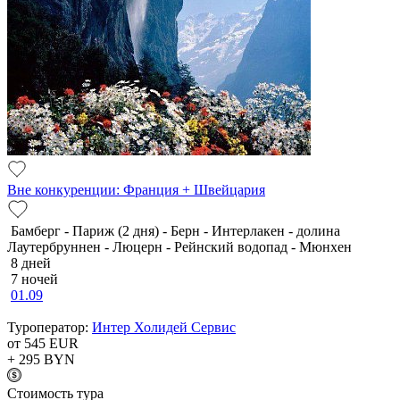
Вне конкуренции: Франция + Швейцария
Бамберг - Париж (2 дня) - Берн - Интерлакен - долина
Лаутербруннен - Люцерн - Рейнский водопад - Мюнхен
8 дней
7 ночей
01.09
Туроператор:
Интер Холидей Сервис
от 545
EUR
+ 295
BYN
Cтоимость тура