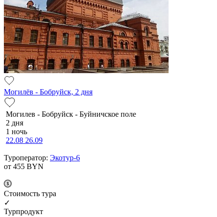
Могилёв - Бобруйск, 2 дня
Мо­ги­лев - Бобруйск - Буй­нич­ское по­ле
2 дня
1 ночь
22.08
26.09
Туроператор:
Экотур-6
от 455
BYN
Cтоимость тура
✓
Турпродукт