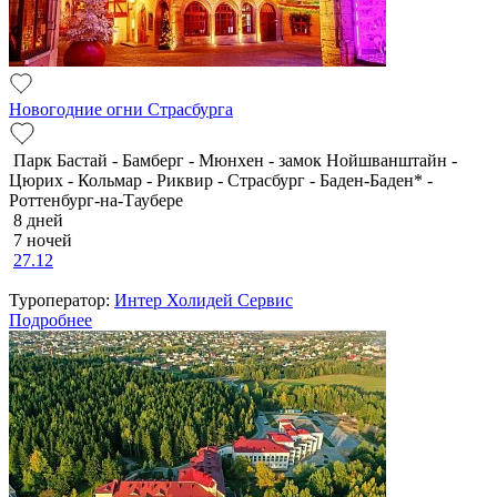
Новогодние огни Страсбурга
Парк Бастай - Бамберг - Мюнхен - замок Нойшванштайн -
Цюрих - Кольмар - Риквир - Страсбург - Баден-Баден* -
Роттенбург-на-Таубере
8 дней
7 ночей
27.12
Туроператор:
Интер Холидей Сервис
Подробнее