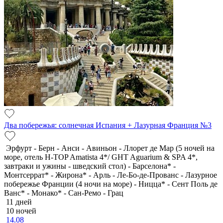
Два побережья: солнечная Испания + Лазурная Франция №3
Эрфурт - Берн - Анси - Авиньон - Ллорет де Мар (5 ночей на
море, отель H-TOP Amatista 4*/ GHT Aguarium & SPA 4*,
завтраки и ужины - шведский стол) - Барселона* -
Монтсеррат* - Жирона* - Арль - Ле-Бо-де-Прованс - Лазурное
побережье Франции (4 ночи на море) - Ницца* - Сент Поль де
Ванс* - Монако* - Сан-Ремо - Грац
11 дней
10 ночей
14.08