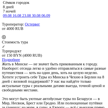
Сёмков городок
8 дней
7 ночей
09.08
16.08
23.08
30.08
06.09
Туроператор:
Остервег
от 4000
RUB
Cтоимость тура
✓
Турпродукт
от 150
BYN
(4000 RUB)
Подробнее
Жить в Минске — не значит быть прикованным к городу.
Наоборот: отсюда легко и удобно отправляться в самые разные
путешествия — хоть на один день, хоть на целую неделю.
Хотите устроить себе Туры из Минска в Чехию в Берлин на 8
дней с визовой поддержкой? У нас вы найдёте только
актуальные туры с реальными датами выезда, точной ценой и
свободными местами.
Это могут быть уютные автобусные туры по Беларуси — в
Мир, Несвиж, Брест или Гродно. Или полноценные путёвки
за границу: на море, в горы, в Европу — всё с выездом прямо