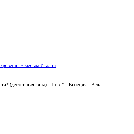
сокровенным местам Италии
нти* (дегустация вина) – Пиза* – Венеция – Вена