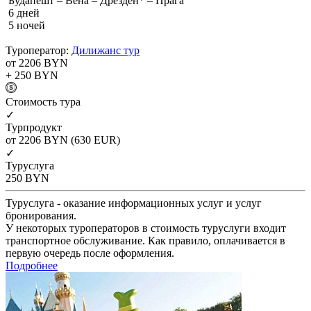
Будапешт – Вена – Дрезден* – Прага
6 дней
5 ночей
Туроператор:
Дилижанс тур
от 2206
BYN
+ 250
BYN
Cтоимость тура
✓
Турпродукт
от 2206
BYN
(630 EUR)
✓
Туруслуга
250
BYN
Туруслуга - оказание информационных услуг и услуг
бронирования.
У некоторых туроператоров в стоимость туруслуги входит
транспортное обслуживание. Как правило, оплачивается в
первую очередь после оформления.
Подробнее