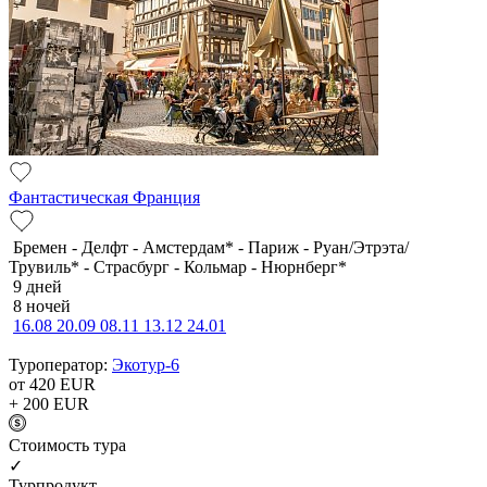
Фантастическая Франция
Бремен - Делфт - Амстердам* - Париж - Руан/Этрэта/
Трувиль* - Страсбург - Кольмар - Нюрнберг*
9 дней
8 ночей
16.08
20.09
08.11
13.12
24.01
Туроператор:
Экотур-6
от 420
EUR
+ 200
EUR
Cтоимость тура
✓
Турпродукт