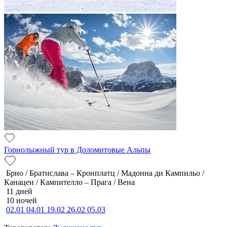
Горнолыжный тур в Доломитовые Альпы
Брно / Братислава – Кронплатц / Мадонна ди Кампильо /
Канацеи / Кампителло – Прага / Вена
11 дней
10 ночей
02.01
04.01
19.02
26.02
05.03