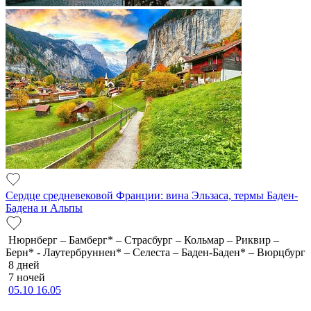
Сердце средневековой Франции: вина Эльзаса, термы Баден-
Бадена и Альпы
Нюрнберг – Бамберг* – Страсбург – Кольмар – Риквир –
Берн* - Лаутербруннен* – Селеста – Баден-Баден* – Вюрцбург
8 дней
7 ночей
05.10
16.05