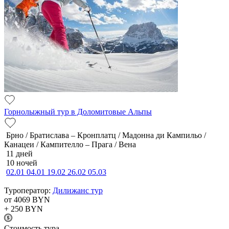
Горнолыжный тур в Доломитовые Альпы
Брно / Братислава – Кронплатц / Мадонна ди Кампильо /
Канацеи / Кампителло – Прага / Вена
11 дней
10 ночей
02.01
04.01
19.02
26.02
05.03
Туроператор:
Дилижанс тур
от 4069
BYN
+ 250
BYN
Cтоимость тура