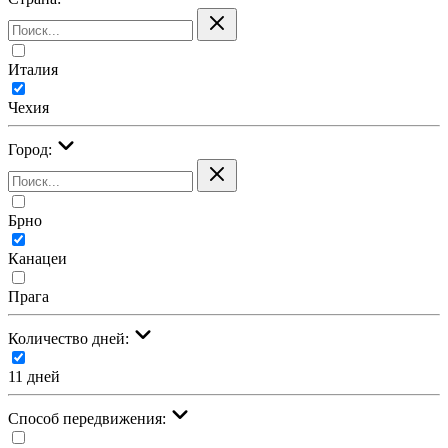
Италия
Чехия
Город:
Брно
Канацеи
Прага
Количество дней:
11 дней
Cпособ передвижения: