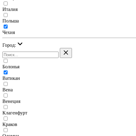
Италия
Польша
Чехия
Город:
Болонья
Ватикан
Вена
Венеция
Клагенфурт
Краков
Оломуц