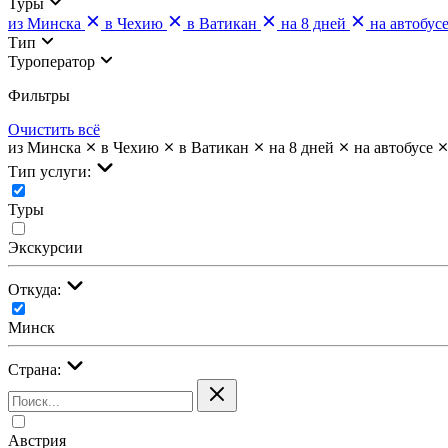
Туры
из Минска
в Чехию
в Ватикан
на 8 дней
на автобус
Тип
Туроператор
Фильтры
Очистить всё
из Минска
в Чехию
в Ватикан
на 8 дней
на автобусе
Тип услуги:
Туры
Экскурсии
Откуда:
Минск
Страна:
Австрия