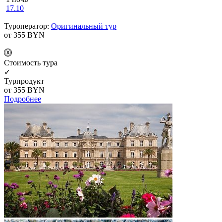
17.10
Туроператор:
Оригинальный тур
от 355
BYN
Cтоимость тура
✓
Турпродукт
от 355
BYN
Подробнее