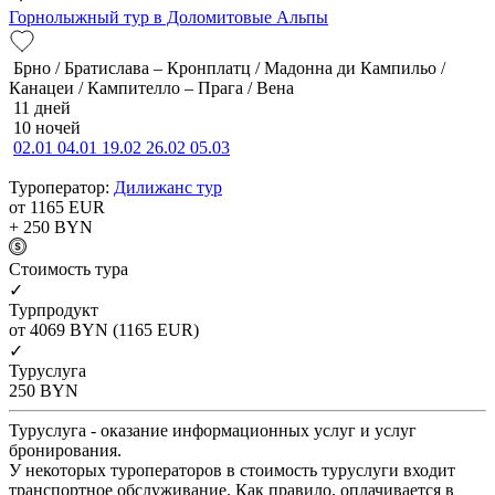
Горнолыжный тур в Доломитовые Альпы
Брно / Братислава – Кронплатц / Мадонна ди Кампильо /
Канацеи / Кампителло – Прага / Вена
11 дней
10 ночей
02.01
04.01
19.02
26.02
05.03
Туроператор:
Дилижанс тур
от 1165
EUR
+ 250
BYN
Cтоимость тура
✓
Турпродукт
от 4069
BYN
(1165 EUR)
✓
Туруслуга
250
BYN
Туруслуга - оказание информационных услуг и услуг
бронирования.
У некоторых туроператоров в стоимость туруслуги входит
транспортное обслуживание. Как правило, оплачивается в