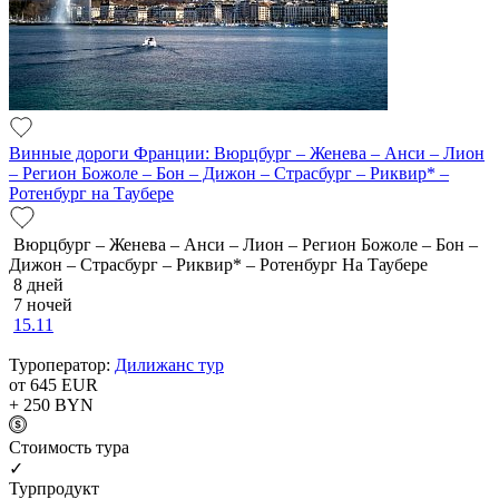
Винные дороги Франции: Вюрцбург – Женева – Анси – Лион
– Регион Божоле – Бон – Дижон – Страсбург – Риквир* –
Ротенбург на Таубере
Вюрцбург – Женева – Анси – Лион – Регион Божоле – Бон –
Дижон – Страсбург – Риквир* – Ротенбург На Таубере
8 дней
7 ночей
15.11
Туроператор:
Дилижанс тур
от 645
EUR
+ 250
BYN
Cтоимость тура
✓
Турпродукт