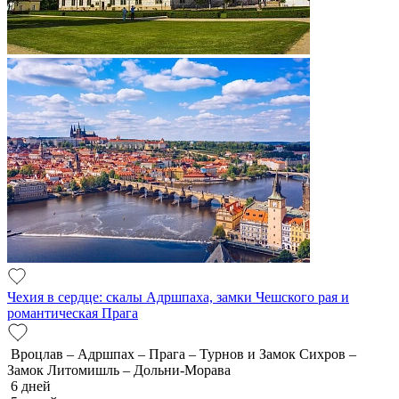
Чехия в сердце: скалы Адршпаха, замки Чешского рая и
романтическая Прага
Вроцлав – Адршпах – Прага – Турнов и Замок Сихров –
Замок Литомишль – Дольни-Морава
6 дней