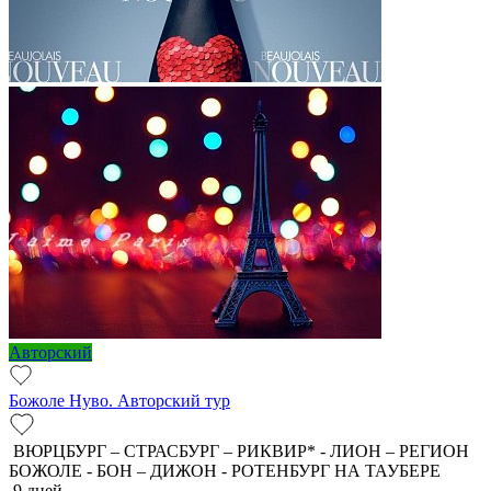
Авторский
Божоле Нуво. Авторский тур
ВЮРЦБУРГ – СТРАСБУРГ – РИКВИР* - ЛИОН – РЕГИОН
БОЖОЛЕ - БОН – ДИЖОН - РОТЕНБУРГ НА ТАУБЕРЕ
9 дней