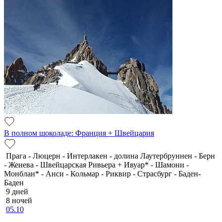
В полном шоколаде: Франция + Швейцария
Прага - Люцерн - Интерлакен - долина Лаутербруннен - Берн
- Женева - Швейцарская Ривьера + Ивуар* - Шамони -
Монблан* - Анси - Кольмар - Риквир - Страсбург - Баден-
Баден
9 дней
8 ночей
05.10