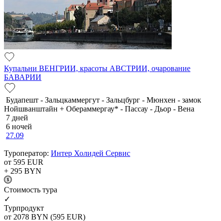
Купальни ВЕНГРИИ, красоты АВСТРИИ, очарование
БАВАРИИ
Будапешт - Зальцкаммергут - Зальцбург - Мюнхен - замок
Нойшванштайн + Обераммергау* - Пассау - Дьор - Вена
7 дней
6 ночей
27.09
Туроператор:
Интер Холидей Сервис
от 595
EUR
+ 295
BYN
Cтоимость тура
✓
Турпродукт
от 2078
BYN
(595 EUR)