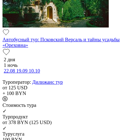
Автобусный тур: Псковский Версаль и тайны усадьбы
«Ореховна»
2 дня
1 ночь
22.08
19.09
10.10
Туроператор:
Дилижанс тур
от 125
USD
+ 100
BYN
Cтоимость тура
✓
Турпродукт
от 378
BYN
(125 USD)
✓
Туруслуга
100
BYN