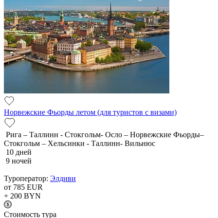
Норвежские Фьорды летом (для туристов с визами)
Рига – Таллинн - Стокгольм- Осло – Норвежские Фьорды–
Стокгольм – Хельсинки - Таллинн- Вильнюс
10 дней
9 ночей
Туроператор:
Элдиви
от 785
EUR
+ 200
BYN
Cтоимость тура