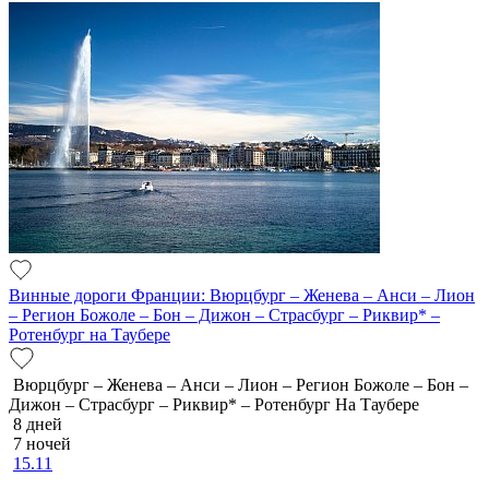
Винные дороги Франции: Вюрцбург – Женева – Анси – Лион
– Регион Божоле – Бон – Дижон – Страсбург – Риквир* –
Ротенбург на Таубере
Вюрцбург – Женева – Анси – Лион – Регион Божоле – Бон –
Дижон – Страсбург – Риквир* – Ротенбург На Таубере
8 дней
7 ночей
15.11