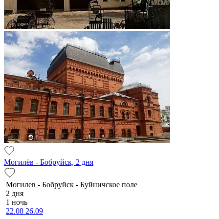
Могилёв - Бобруйск, 2 дня
Мо­ги­лев - Бобруйск - Буй­нич­ское по­ле
2 дня
1 ночь
22.08
26.09