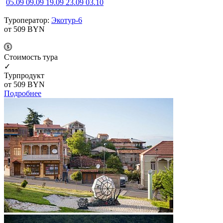
05.09
09.09
19.09
23.09
03.10
Туроператор:
Экотур-6
от 509
BYN
Cтоимость тура
✓
Турпродукт
от 509
BYN
Подробнее