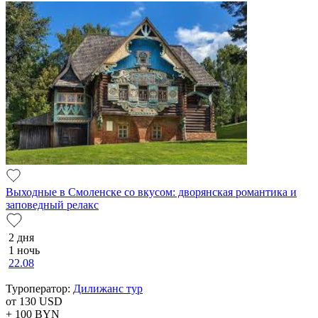
Выходные в Смоленске со вкусом: дворянская романтика и
заповедный релакс
2 дня
1 ночь
22.08
Туроператор:
Дилижанс тур
от 130
USD
+ 100
BYN