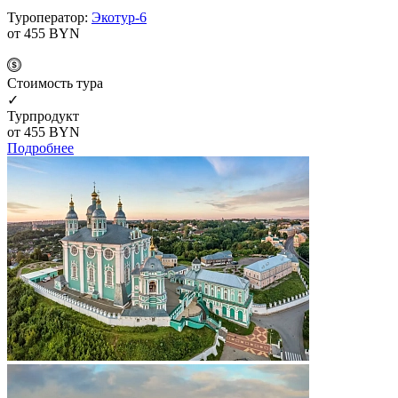
Туроператор:
Экотур-6
от 455
BYN
Cтоимость тура
✓
Турпродукт
от 455
BYN
Подробнее