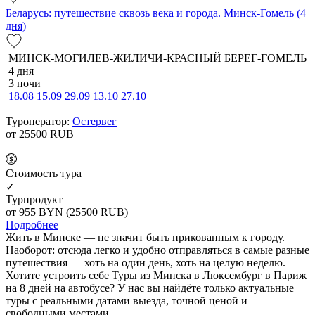
Беларусь: путешествие сквозь века и города. Минск-Гомель (4
дня)
МИНСК-МОГИЛЕВ-ЖИЛИЧИ-КРАСНЫЙ БЕРЕГ-ГОМЕЛЬ
4 дня
3 ночи
18.08
15.09
29.09
13.10
27.10
Туроператор:
Остервег
от 25500
RUB
Cтоимость тура
✓
Турпродукт
от 955
BYN
(25500 RUB)
Подробнее
Жить в Минске — не значит быть прикованным к городу.
Наоборот: отсюда легко и удобно отправляться в самые разные
путешествия — хоть на один день, хоть на целую неделю.
Хотите устроить себе Туры из Минска в Люксембург в Париж
на 8 дней на автобусе? У нас вы найдёте только актуальные
туры с реальными датами выезда, точной ценой и
свободными местами.