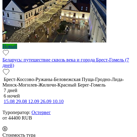
Новый
Беларусь: путешествие сквозь века и города Брест-Гомель (7
дней)
Брест-Коссово-Ружаны-Беловежская Пуща-Гродно-Лида-
Минск-Могилев-Жиличи-Красный Берег-Гомель
7 дней
6 ночей
15.08
29.08
12.09
26.09
10.10
Туроператор:
Остервег
от 44400
RUB
Cтоимость тура