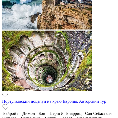
Португальский поцелуй на краю Европы. Авторский тур
Байройт – Дижон - Бон – Перигё - Биарриц - Сан Себастьян -