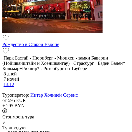
Рождество в Старой Европе
Парк Бастай - Нюрнберг - Мюнхен - замки Баварии
(Нойшвайштайн и Хоэншвангау) - Страсбург - Баден-Баден* -
Кольмар+Риквир* - Ротенбург на Таубере
8 дней
7 ночей
13.12
Туроператор:
Интер Холидей Сервис
от 595
EUR
+ 295
BYN
Cтоимость тура
✓
Турпродукт