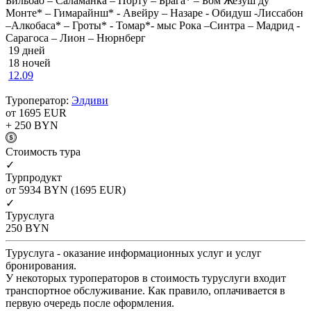
Бильбао – Саламанка – Порту – Брага* – Бом Жезуш ду
Монте* – Гимарайнш* - Авейру – Назаре - Обидуш -Лиссабон
–Алкобаса* – Гроты* - Томар*- мыс Рока –Синтра – Мадрид -
Сарагоса – Лион – Нюрнберг
19 дней
18 ночей
12.09
Туроператор:
Элдиви
от 1695
EUR
+ 250
BYN
Cтоимость тура
✓
Турпродукт
от 5934
BYN
(1695 EUR)
✓
Туруслуга
250
BYN
Туруслуга - оказание информационных услуг и услуг
бронирования.
У некоторых туроператоров в стоимость туруслуги входит
транспортное обслуживание. Как правило, оплачивается в
первую очередь после оформления.