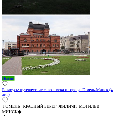
Новый
Беларусь: путешествие сквозь века и города. Гомель-Минск (4
дня)
ГОМЕЛЬ –КРАСНЫЙ БЕРЕГ–ЖИЛИЧИ–МОГИЛЕВ–
МИНСК�