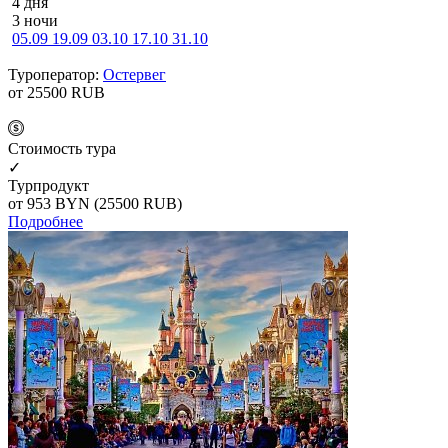
4 дня
3 ночи
05.09
19.09
03.10
17.10
31.10
Туроператор:
Остервег
от 25500
RUB
Cтоимость тура
✓
Турпродукт
от 953
BYN
(25500 RUB)
Подробнее