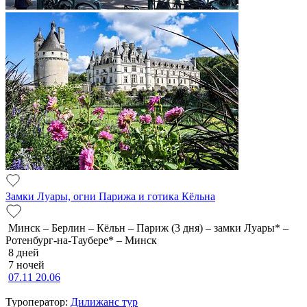
Замки Луары, огни Парижа и готика Кёльна
Минск – Берлин – Кёльн – Париж (3 дня) – замки Луары* –
Ротенбург-на-Таубере* – Минск
8 дней
7 ночей
07.11
20.06
Туроператор:
Дилижанс тур