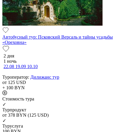
Автобусный тур: Псковский Версаль и тайны усадьбы
«Ореховна»
2 дня
1 ночь
22.08
19.09
10.10
Туроператор:
Дилижанс тур
от 125
USD
+ 100
BYN
Cтоимость тура
✓
Турпродукт
от 378
BYN
(125 USD)
✓
Туруслуга
100
BYN