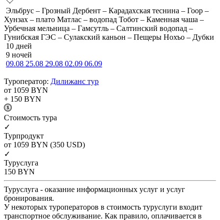
Эльбрус – Грозный Дербент – Карадахская теснина – Гоор –
Хунзах – плато Матлас – водопад Тобот – Каменная чаша –
Урбечная мельница – Гамсутль – Салтинский водопад –
Гунибская ГЭС – Сулакский каньон – Пещеры Нохъо – Дубки
10 дней
9 ночей
09.08
25.08
29.08
02.09
06.09
Туроператор:
Дилижанс тур
от 1059
BYN
+ 150
BYN
Cтоимость тура
✓
Турпродукт
от 1059
BYN
(350 USD)
✓
Туруслуга
150
BYN
Туруслуга - оказание информационных услуг и услуг
бронирования.
У некоторых туроператоров в стоимость туруслуги входит
транспортное обслуживание. Как правило, оплачивается в