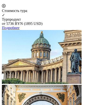
Cтоимость тура
✓
Турпродукт
от 5736
BYN
(1895 USD)
Подробнее