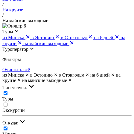
/
На круизе
/
На майские выходные
6
Туры
из Минска
в Эстонию
в Стокгольм
на 6 дней
на
круизе
на майские выходные
Туроператор
Фильтры
Очистить всё
из Минска
в Эстонию
в Стокгольм
на 6 дней
на
круизе
на майские выходные
Тип услуги:
Туры
Экскурсии
Откуда: