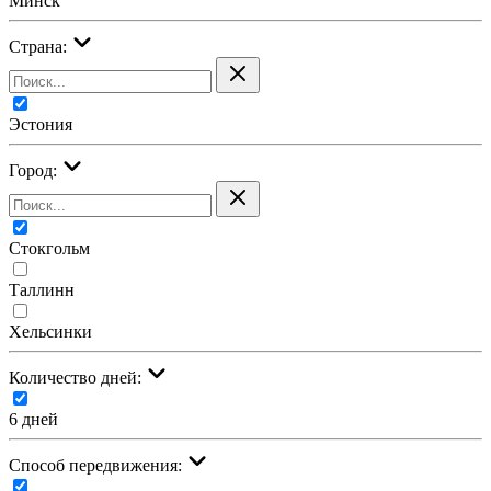
Минск
Страна:
Эстония
Город:
Стокгольм
Таллинн
Хельсинки
Количество дней:
6 дней
Cпособ передвижения: