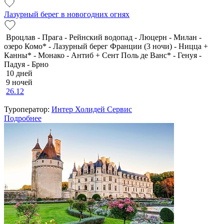
Лазурный берег в новогодних огнях
Вроцлав - Прага - Рейнский водопад - Люцерн - Милан -
озеро Комо* - Лазурный берег Франции (3 ночи) - Ницца +
Канны* - Монако - Антиб + Сент Поль де Ванс* - Генуя -
Падуя - Брно
10 дней
9 ночей
26.12
Туроператор:
Интер Холидей Сервис
Подробнее