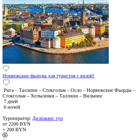
Норвежские фьорды для туристов с визой!
Рига – Таллинн – Стокгольм – Осло – Норвежские Фьорды –
Стокгольм – Хельсинки – Таллинн – Вильнюс
7 дней
6 ночей
Туроператор:
Дилижанс тур
от 2200
BYN
+ 200
BYN