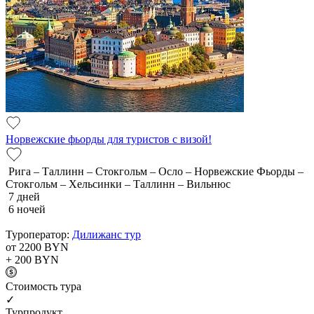
Норвежские фьорды для туристов с визой!
Рига – Таллинн – Стокгольм – Осло – Норвежские Фьорды –
Стокгольм – Хельсинки – Таллинн – Вильнюс
7 дней
6 ночей
Туроператор:
Дилижанс тур
от 2200
BYN
+ 200
BYN
Cтоимость тура
✓
Турпродукт