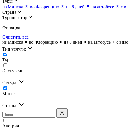
Туры
из Минска
во Флоренцию
на 8 дней
на автобусе
с в
Страна
Туроператор
Фильтры
Очистить всё
из Минска
во Флоренцию
на 8 дней
на автобусе
с виз
Тип услуги:
Туры
Экскурсии
Откуда:
Минск
Страна:
Австрия