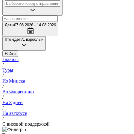
Даты
07.08.2026 - 14.08.2026
Кто едет?
1 взрослый
Найти
Главная
/
Туры
/
Из Минска
/
Во Флоренцию
/
На 8 дней
/
На автобусе
/
С визовой поддержкой
5