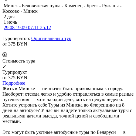
Минск - Беловежская пуща - Каменец - Брест - Ружаны -
Коссово - Минск
2 дня
1 ночь
29.08
19.09
07.11
25.12
Туроператор:
Оригинальный тур
от 375
BYN
Cтоимость тура
✓
Турпродукт
от 375
BYN
Подробнее
Жить в Минске — не значит быть прикованным к городу.
Наоборот: отсюда легко и удобно отправляться в самые разные
путешествия — хоть на один день, хоть на целую неделю.
Хотите устроить себе Туры из Минска во Флоренцию на 8
дней на автобусе? У нас вы найдёте только актуальные туры с
реальными датами выезда, точной ценой и свободными
местами.
Это могут быть уютные автобусные туры по Беларуси — в