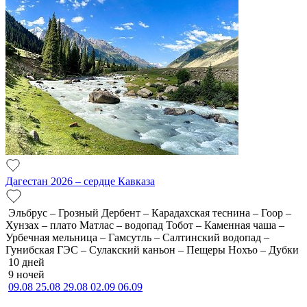
Дагестан 2026 – сердце Кавказа
Эльбрус – Грозный Дербент – Карадахская теснина – Гоор –
Хунзах – плато Матлас – водопад Тобот – Каменная чаша –
Урбечная мельница – Гамсутль – Салтинский водопад –
Гунибская ГЭС – Сулакский каньон – Пещеры Нохъо – Дубки
10 дней
9 ночей
09.08
25.08
29.08
02.09
06.09