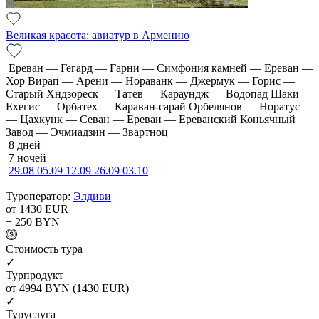
Великая красота: авиатур в Армению
Ереван — Гегард — Гарни — Симфония камней — Ереван —
Хор Вирап — Арени — Нораванк — Джермук — Горис —
Старый Хндзореск — Татев — Караундж — Водопад Шаки —
Ехегис — Орбатех — Караван-сарай Орбелянов — Норатус
— Цахкунк — Севан — Ереван — Ереванский Коньячный
Завод — Эчмиадзин — Звартноц
8 дней
7 ночей
29.08
05.09
12.09
26.09
03.10
Туроператор:
Элдиви
от 1430
EUR
+ 250
BYN
Cтоимость тура
✓
Турпродукт
от 4994
BYN
(1430 EUR)
✓
Туруслуга