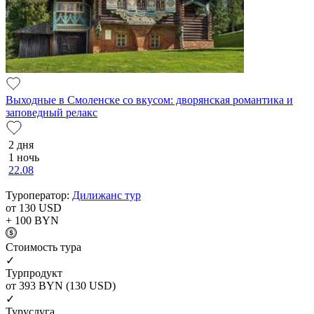
Выходные в Смоленске со вкусом: дворянская романтика и
заповедный релакс
2 дня
1 ночь
22.08
Туроператор:
Дилижанс тур
от 130
USD
+ 100
BYN
Cтоимость тура
✓
Турпродукт
от 393
BYN
(130 USD)
✓
Туруслуга