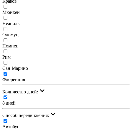
Краков
Мюнхен
Неаполь
Оломуц
Помпеи
Рим
Сан-Марино
Флоренция
Количество дней:
8 дней
Cпособ передвижения:
Автобус