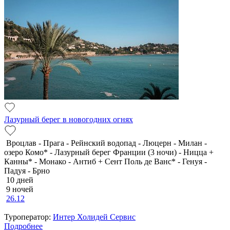
Лазурный берег в новогодних огнях
Вроцлав - Прага - Рейнский водопад - Люцерн - Милан -
озеро Комо* - Лазурный берег Франции (3 ночи) - Ницца +
Канны* - Монако - Антиб + Сент Поль де Ванс* - Генуя -
Падуя - Брно
10 дней
9 ночей
26.12
Туроператор:
Интер Холидей Сервис
Подробнее