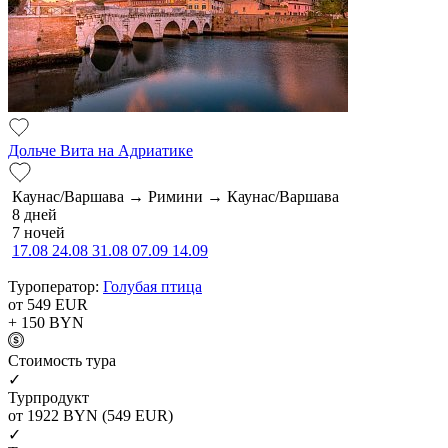
Дольче Вита на Адриатике
Каунас/Варшава → Римини → Каунас/Варшава
8 дней
7 ночей
17.08
24.08
31.08
07.09
14.09
Туроператор:
Голубая птица
от 549
EUR
+ 150
BYN
Cтоимость тура
✓
Турпродукт
от 1922
BYN
(549 EUR)
✓