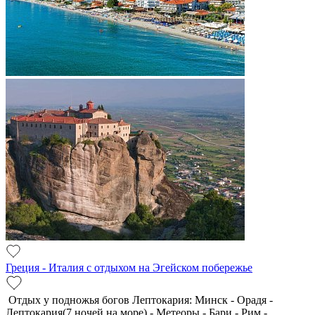
Греция - Италия с отдыхом на Эгейском побережье
Отдых у подножья богов Лептокария: Минск - Орадя -
Лептокария(7 ночей на море) - Метеоры - Бари - Рим -