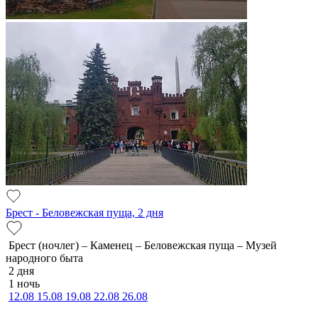
Брест - Беловежская пуща, 2 дня
Брест (ночлег) – Каменец – Беловежская пуща – Музей
народного быта
2 дня
1 ночь
12.08
15.08
19.08
22.08
26.08