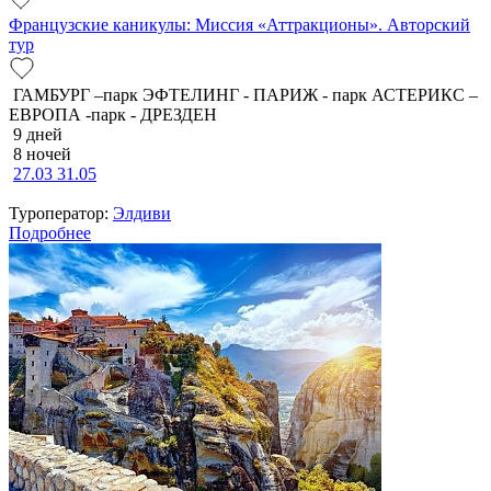
Французские каникулы: Миссия «Аттракционы». Авторский
тур
ГАМБУРГ –парк ЭФТЕЛИНГ - ПАРИЖ - парк АСТЕРИКС –
ЕВРОПА -парк - ДРЕЗДЕН
9 дней
8 ночей
27.03
31.05
Туроператор:
Элдиви
Подробнее