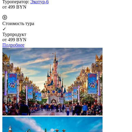
Туроператор:
Экотур-6
от 499
BYN
Cтоимость тура
✓
Турпродукт
от 499
BYN
Подробнее