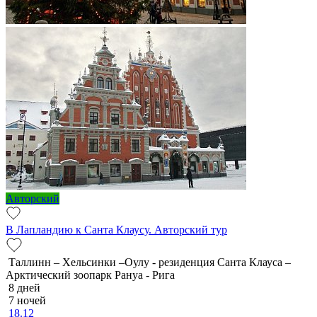
Авторский
В Лапландию к Санта Клаусу. Авторский тур
Таллинн – Хельсинки –Оулу - резиденция Санта Клауса –
Арктический зоопарк Рануа - Рига
8 дней
7 ночей
18.12