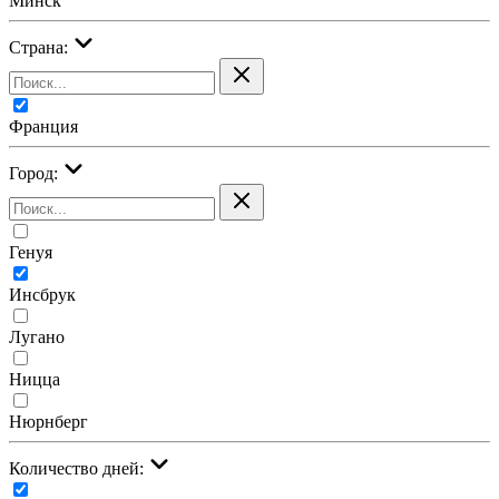
Минск
Страна:
Франция
Город:
Генуя
Инсбрук
Лугано
Ницца
Нюрнберг
Количество дней: