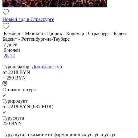
Новый год в Страсбурге
Бамберг - Мюнхен - Цюрих - Кольмар - Страсбург - Баден-
Баден* - Роттенбург-на-Таубере
7 дней
6 ночей
28.12
Туроператор:
Дилижанс тур
от 2218
BYN
+ 250
BYN
Cтоимость тура
✓
Турпродукт
от 2218
BYN
(635 EUR)
✓
Туруслуга
250
BYN
Туруслуга - оказание информационных услуг и услуг