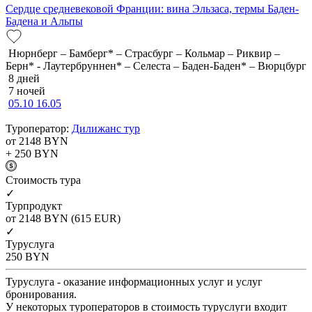
Сердце средневековой Франции: вина Эльзаса, термы Баден-
Бадена и Альпы
Нюрнберг – Бамберг* – Страсбург – Кольмар – Риквир –
Берн* - Лаутербруннен* – Селеста – Баден-Баден* – Вюрцбург
8 дней
7 ночей
05.10
16.05
Туроператор:
Дилижанс тур
от 2148
BYN
+ 250
BYN
Cтоимость тура
✓
Турпродукт
от 2148
BYN
(615 EUR)
✓
Туруслуга
250
BYN
Туруслуга - оказание информационных услуг и услуг
бронирования.
У некоторых туроператоров в стоимость туруслуги входит