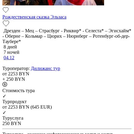
Рождественская сказка Эльзаса
Дрезден – Мец – Страсбург - Риквир* - Селеста* – Эгисхайм*
- Оберне – Кольмар – Цюрих – Нюрнберг – Ротенбург-об-дер-
Таубере*
8 дней
7 ночей
04.12
Туроператор:
Дилижанс тур
от 2253
BYN
+ 250
BYN
Cтоимость тура
✓
Турпродукт
от 2253
BYN
(645 EUR)
✓
Туруслуга
250
BYN