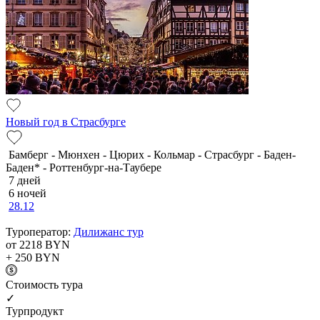
Новый год в Страсбурге
Бамберг - Мюнхен - Цюрих - Кольмар - Страсбург - Баден-
Баден* - Роттенбург-на-Таубере
7 дней
6 ночей
28.12
Туроператор:
Дилижанс тур
от 2218
BYN
+ 250
BYN
Cтоимость тура
✓
Турпродукт