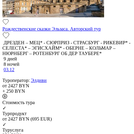
Рождественские сказки Эльзаса. Авторский тур
ДРЕЗДЕН – МЕЦ* - СЮРПРИЗ - СТРАСБУРГ - РИКЕВИР* -
СЕЛЕСТА* – ЭГИСХАЙМ* - ОБЕРНЕ – КОЛЬМАР –
НЮРНБЕРГ – РОТЕНБУРГ ОБ ДЕР ТАУБЕРЕ*
9 дней
8 ночей
03.12
Туроператор:
Элдиви
от 2427
BYN
+ 250
BYN
Cтоимость тура
✓
Турпродукт
от 2427
BYN
(695 EUR)
✓
Туруслуга