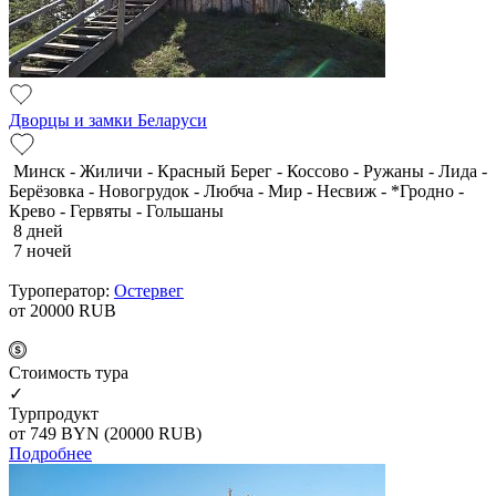
Дворцы и замки Беларуси
Минск - Жиличи - Красный Берег - Коссово - Ружаны - Лида -
Берёзовка - Новогрудок - Любча - Мир - Несвиж - *Гродно -
Крево - Гервяты - Гольшаны
8 дней
7 ночей
Туроператор:
Остервег
от 20000
RUB
Cтоимость тура
✓
Турпродукт
от 749
BYN
(20000 RUB)
Подробнее