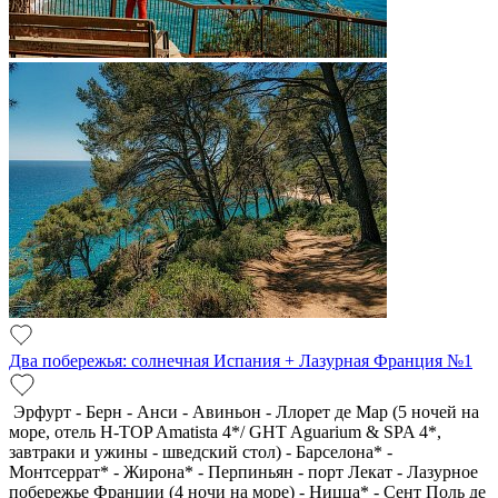
Два побережья: солнечная Испания + Лазурная Франция №1
Эрфурт - Берн - Анси - Авиньон - Ллорет де Мар (5 ночей на
море, отель H-TOP Amatista 4*/ GHT Aguarium & SPA 4*,
завтраки и ужины - шведский стол) - Барселона* -
Монтсеррат* - Жирона* - Перпиньян - порт Лекат - Лазурное
побережье Франции (4 ночи на море) - Ницца* - Сент Поль де