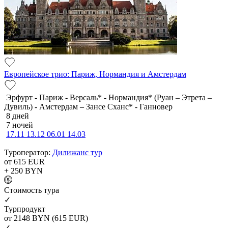
Европейское трио: Париж, Нормандия и Амстердам
Эрфурт - Париж - Версаль* - Нормандия* (Руан – Этрета –
Дувиль) - Амстердам – Зансе Сханс* - Ганновер
8 дней
7 ночей
17.11
13.12
06.01
14.03
Туроператор:
Дилижанс тур
от 615
EUR
+ 250
BYN
Cтоимость тура
✓
Турпродукт
от 2148
BYN
(615 EUR)
✓