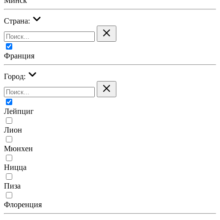
Минск
Страна:
Франция
Город:
Лейпциг
Лион
Мюнхен
Ницца
Пиза
Флоренция