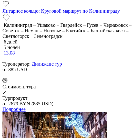
Янтарное кольцо: Круговой маршрут по Калининграду
Калининград – Ушаково – Гвардейск – Гусев – Черняховск –
Советск – Неман – Низовье – Балтийск – Балтийская коса –
Светлогорск – Зеленоградск
6 дней
5 ночей
13.08
Туроператор:
Дилижанс тур
от 885
USD
Cтоимость тура
✓
Турпродукт
от 2679
BYN
(885 USD)
Подробнее