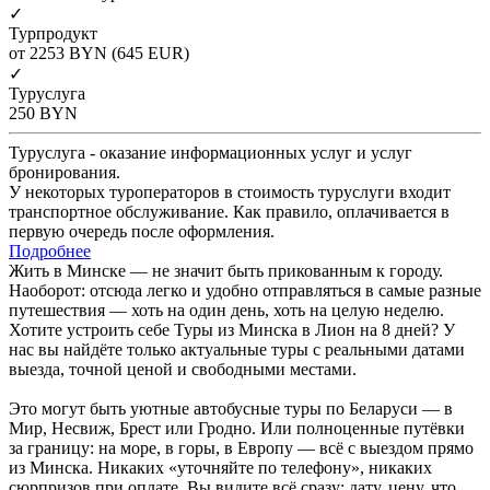
✓
Турпродукт
от 2253
BYN
(645 EUR)
✓
Туруслуга
250
BYN
Туруслуга - оказание информационных услуг и услуг
бронирования.
У некоторых туроператоров в стоимость туруслуги входит
транспортное обслуживание. Как правило, оплачивается в
первую очередь после оформления.
Подробнее
Жить в Минске — не значит быть прикованным к городу.
Наоборот: отсюда легко и удобно отправляться в самые разные
путешествия — хоть на один день, хоть на целую неделю.
Хотите устроить себе Туры из Минска в Лион на 8 дней? У
нас вы найдёте только актуальные туры с реальными датами
выезда, точной ценой и свободными местами.
Это могут быть уютные автобусные туры по Беларуси — в
Мир, Несвиж, Брест или Гродно. Или полноценные путёвки
за границу: на море, в горы, в Европу — всё с выездом прямо
из Минска. Никаких «уточняйте по телефону», никаких
сюрпризов при оплате. Вы видите всё сразу: дату, цену, что