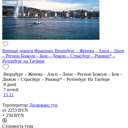
Винные дороги Франции: Вюрцбург – Женева – Анси – Лион
– Регион Божоле – Бон – Дижон – Страсбург – Риквир* –
Ротенбург на Таубере
Вюрцбург – Женева – Анси – Лион – Регион Божоле – Бон –
Дижон – Страсбург – Риквир* – Ротенбург На Таубере
8 дней
7 ночей
15.11
Туроператор:
Дилижанс тур
от 2253
BYN
+ 250
BYN
Cтоимость тура