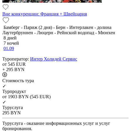
Вне конкуренции: Франция + Швейцария
Бамберг - Париж (2 дня) - Берн - Интерлакен - долина
Лаутербруннен - Люцерн - Рейнский водопад - Мюнхен
8 дней
7 ночей
01.09
Туроператор:
Интер Холидей Сервис
от 545
EUR
+ 295
BYN
Cтоимость тура
✓
Турпродукт
от 1903
BYN
(545 EUR)
✓
Туруслуга
295
BYN
Туруслуга - оказание информационных услуг и услуг
бронирования.