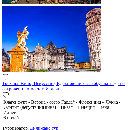
Тоскана: Вино, Искусство, Вдохновение - автобусный тур по
сокровенным местам Италии
Клагенфурт - Верона - озеро Гарда* - Флоренция – Лукка -
Кьянти* (дегустация вина) – Пиза* – Венеция – Вена
7 дней
6 ночей
Туроператор:
Дилижанс тур