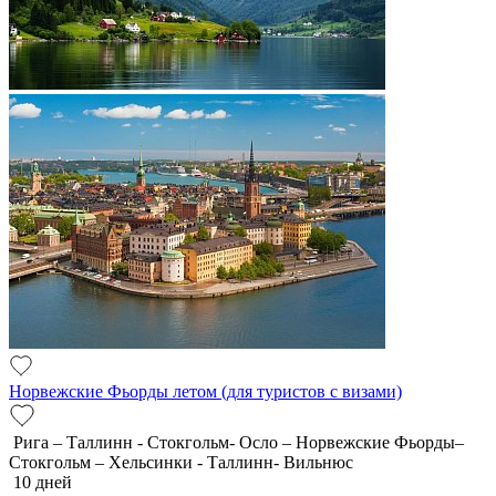
Норвежские Фьорды летом (для туристов с визами)
Рига – Таллинн - Стокгольм- Осло – Норвежские Фьорды–
Стокгольм – Хельсинки - Таллинн- Вильнюс
10 дней