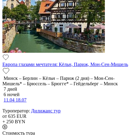
Европа глазами мечтателя: Кёльн, Париж, Мон-Сен-Мишель
Минск – Берлин – Кёльн – Париж (2 дня) – Мон-Сен-
Мишель* – Брюссель – Брюгге* – Гейдельберг – Минск
7 дней
6 ночей
11.04
18.07
Туроператор:
Дилижанс тур
от 635
EUR
+ 250
BYN
Cтоимость тура