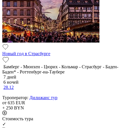
Новый год в Страсбурге
Бамберг - Мюнхен - Цюрих - Кольмар - Страсбург - Баден-
Баден* - Роттенбург-на-Таубере
7 дней
6 ночей
28.12
Туроператор:
Дилижанс тур
от 635
EUR
+ 250
BYN
Cтоимость тура
✓