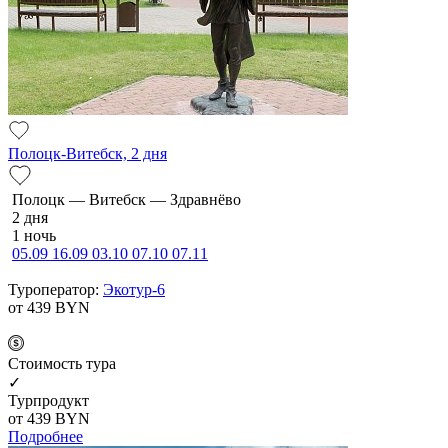
Полоцк-Витебск, 2 дня
По­лоцк — Ви­тебск — Здравнёво
2 дня
1 ночь
05.09
16.09
03.10
07.10
07.11
Туроператор:
Экотур-6
от 439
BYN
Cтоимость тура
✓
Турпродукт
от 439
BYN
Подробнее