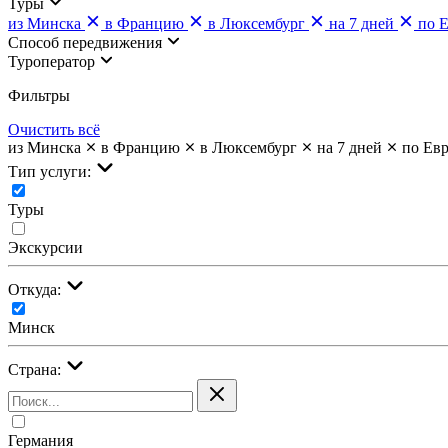
Туры
из Минска
в Францию
в Люксембург
на 7 дней
по 
Cпособ передвижения
Туроператор
Фильтры
Очистить всё
из Минска
в Францию
в Люксембург
на 7 дней
по Ев
Тип услуги:
Туры
Экскурсии
Откуда:
Минск
Страна:
Германия