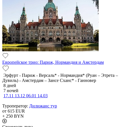
Европейское трио: Париж, Нормандия и Амстердам
Эрфурт - Париж - Версаль* - Нормандия* (Руан – Этрета –
Дувиль) - Амстердам – Зансе Сханс* - Ганновер
8 дней
7 ночей
17.11
13.12
06.01
14.03
Туроператор:
Дилижанс тур
от 615
EUR
+ 250
BYN
Cтоимость тура