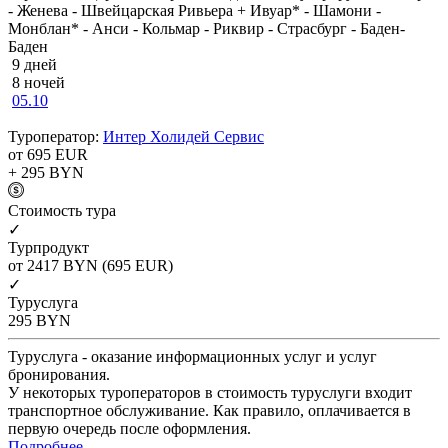
- Женева - Швейцарская Ривьера + Ивуар* - Шамони -
Монблан* - Анси - Кольмар - Риквир - Страсбург - Баден-
Баден
9 дней
8 ночей
05.10
Туроператор:
Интер Холидей Сервис
от 695
EUR
+ 295
BYN
Cтоимость тура
✓
Турпродукт
от 2417
BYN
(695 EUR)
✓
Туруслуга
295
BYN
Туруслуга - оказание информационных услуг и услуг
бронирования.
У некоторых туроператоров в стоимость туруслуги входит
транспортное обслуживание. Как правило, оплачивается в
первую очередь после оформления.
Подробнее