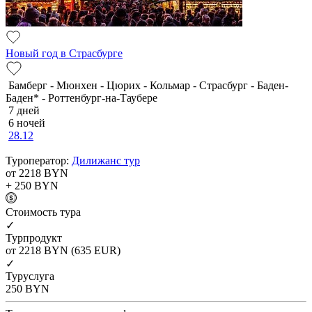
Новый год в Страсбурге
Бамберг - Мюнхен - Цюрих - Кольмар - Страсбург - Баден-
Баден* - Роттенбург-на-Таубере
7 дней
6 ночей
28.12
Туроператор:
Дилижанс тур
от 2218
BYN
+ 250
BYN
Cтоимость тура
✓
Турпродукт
от 2218
BYN
(635 EUR)
✓
Туруслуга
250
BYN