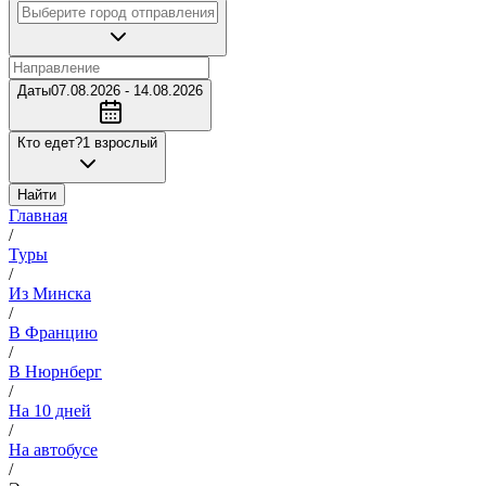
Даты
07.08.2026 - 14.08.2026
Кто едет?
1 взрослый
Найти
Главная
/
Туры
/
Из Минска
/
В Францию
/
В Нюрнберг
/
На 10 дней
/
На автобусе
/