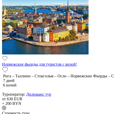
Норвежские фьорды для туристов с визой!
Рига – Таллинн – Стокгольм – Осло – Норвежские Фьорды – 
7 дней
6 ночей
Туроператор:
Дилижанс тур
от 630
EUR
+ 200
BYN
Cтоимость тура