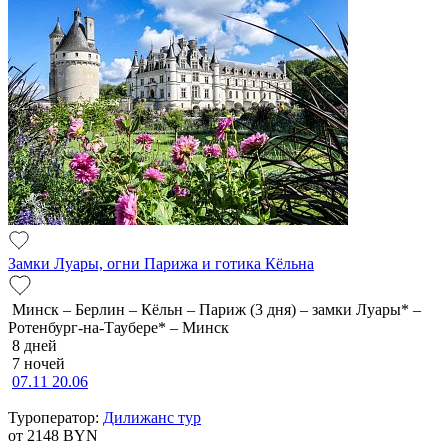
Замки Луары, огни Парижа и готика Кёльна
Минск – Берлин – Кёльн – Париж (3 дня) – замки Луары* –
Ротенбург-на-Таубере* – Минск
8 дней
7 ночей
07.11
20.06
Туроператор:
Дилижанс тур
от 2148
BYN