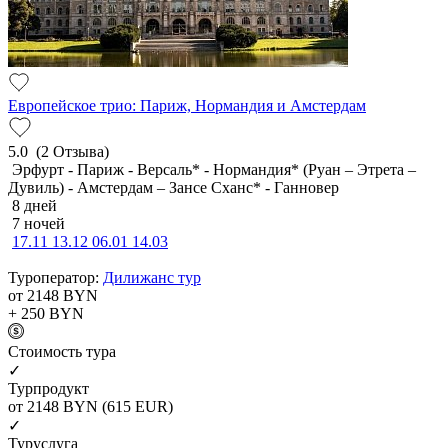
Европейское трио: Париж, Нормандия и Амстердам
5.0
(2 Отзыва)
Эрфурт - Париж - Версаль* - Нормандия* (Руан – Этрета –
Дувиль) - Амстердам – Зансе Сханс* - Ганновер
8 дней
7 ночей
17.11
13.12
06.01
14.03
Туроператор:
Дилижанс тур
от 2148
BYN
+ 250
BYN
Cтоимость тура
✓
Турпродукт
от 2148
BYN
(615 EUR)
✓
Туруслуга