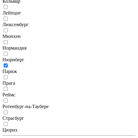
Кольмар
Лейпциг
Люксембург
Мюнхен
Нормандия
Нюрнберг
Париж
Прага
Реймс
Ротенбург-на-Таубере
Страсбург
Цюрих