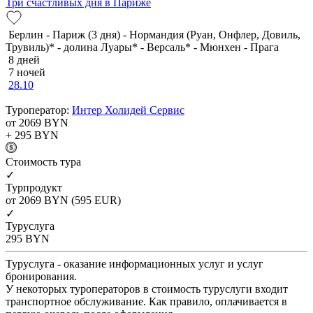
Три счастливых дня в Париже
Берлин - Париж (3 дня) - Нормандия (Руан, Онфлер, Довиль,
Трувиль)* - долина Луары* - Версаль* - Мюнхен - Прага
8 дней
7 ночей
28.10
Туроператор:
Интер Холидей Сервис
от 2069
BYN
+ 295
BYN
Cтоимость тура
✓
Турпродукт
от 2069
BYN
(595 EUR)
✓
Туруслуга
295
BYN
Туруслуга - оказание информационных услуг и услуг
бронирования.
У некоторых туроператоров в стоимость туруслуги входит
транспортное обслуживание. Как правило, оплачивается в