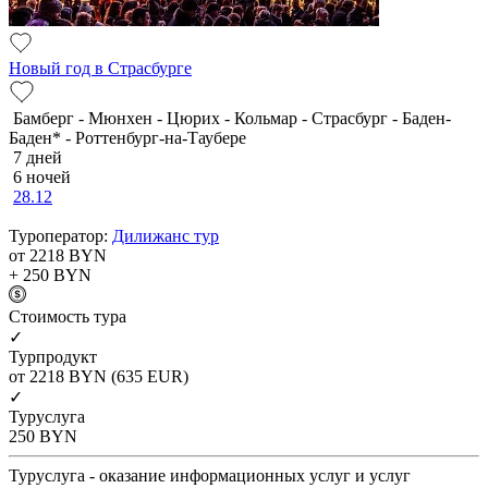
Новый год в Страсбурге
Бамберг - Мюнхен - Цюрих - Кольмар - Страсбург - Баден-
Баден* - Роттенбург-на-Таубере
7 дней
6 ночей
28.12
Туроператор:
Дилижанс тур
от 2218
BYN
+ 250
BYN
Cтоимость тура
✓
Турпродукт
от 2218
BYN
(635 EUR)
✓
Туруслуга
250
BYN
Туруслуга - оказание информационных услуг и услуг