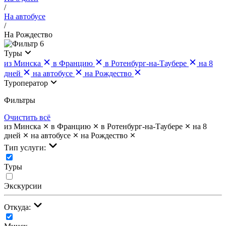
/
На автобусе
/
На Рождество
6
Туры
из Минска
в Францию
в Ротенбург-на-Таубере
на 8
дней
на автобусе
на Рождество
Туроператор
Фильтры
Очистить всё
из Минска
в Францию
в Ротенбург-на-Таубере
на 8
дней
на автобусе
на Рождество
Тип услуги:
Туры
Экскурсии
Откуда: