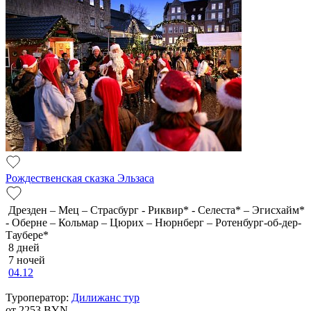
Рождественская сказка Эльзаса
Дрезден – Мец – Страсбург - Риквир* - Селеста* – Эгисхайм*
- Оберне – Кольмар – Цюрих – Нюрнберг – Ротенбург-об-дер-
Таубере*
8 дней
7 ночей
04.12
Туроператор:
Дилижанс тур
от 2253
BYN