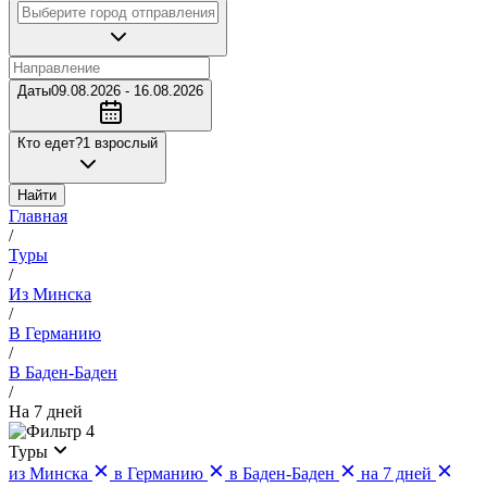
Даты
09.08.2026 - 16.08.2026
Кто едет?
1 взрослый
Найти
Главная
/
Туры
/
Из Минска
/
В Германию
/
В Баден-Баден
/
На 7 дней
4
Туры
из Минска
в Германию
в Баден-Баден
на 7 дней