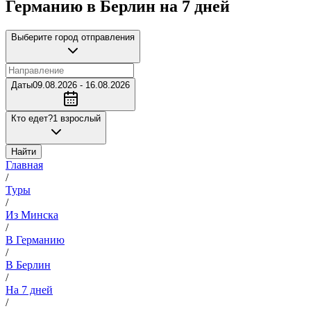
Германию в Берлин на 7 дней
Выберите город отправления
Даты
09.08.2026 - 16.08.2026
Кто едет?
1 взрослый
Найти
Главная
/
Туры
/
Из Минска
/
В Германию
/
В Берлин
/
На 7 дней
/