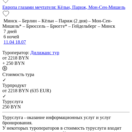
Европа глазами мечтателя: Кёльн, Париж, Мон-Сен-Мишель
Минск – Берлин – Кёльн – Париж (2 дня) – Мон-Сен-
Мишель* – Брюссель – Брюгге* – Гейдельберг – Минск
7 дней
6 ночей
11.04
18.07
Туроператор:
Дилижанс тур
от 2218
BYN
+ 250
BYN
Cтоимость тура
✓
Турпродукт
от 2218
BYN
(635 EUR)
✓
Туруслуга
250
BYN
Туруслуга - оказание информационных услуг и услуг
бронирования.
У некоторых туроператоров в стоимость туруслуги входит